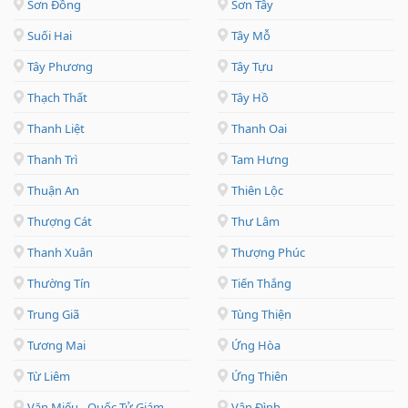
Sơn Đồng
Sơn Tây
Suối Hai
Tây Mỗ
Tây Phương
Tây Tựu
Thạch Thất
Tây Hồ
Thanh Liệt
Thanh Oai
Thanh Trì
Tam Hưng
Thuận An
Thiên Lộc
Thượng Cát
Thư Lâm
Thanh Xuân
Thượng Phúc
Thường Tín
Tiến Thắng
Trung Giã
Tùng Thiện
Tương Mai
Ứng Hòa
Từ Liêm
Ứng Thiên
Văn Miếu - Quốc Tử Giám
Vân Đình