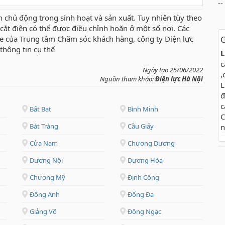
--
n chủ động trong sinh hoạt và sản xuất. Tuy nhiên tùy theo
ch cắt điện có thể được điều chỉnh hoãn ở một số nơi. Các
te của Trung tâm Chăm sóc khách hàng, công ty Điện lực
G
thông tin cụ thể
L
c
Ngày tạo 25/06/2022
,
Nguồn tham khảo:
Điện lực Hà Nội
L
đ
c
Bất Bạt
Bình Minh
C
Bát Tràng
Cầu Giấy
n
Cửa Nam
Chương Dương
Dương Nội
Dương Hòa
Chương Mỹ
Định Công
Đông Anh
Đống Đa
Giảng Võ
Đông Ngạc