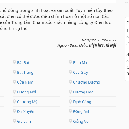
--
chủ động trong sinh hoạt và sản xuất. Tuy nhiên tùy theo
ch cắt điện có thể được điều chỉnh hoãn ở một số nơi. Các
te của Trung tâm Chăm sóc khách hàng, công ty Điện lực
G
ông tin cụ thể
L
c
Ngày tạo 25/06/2022
,
Nguồn tham khảo:
Điện lực Hà Nội
L
đ
c
Bất Bạt
Bình Minh
C
Bát Tràng
Cầu Giấy
n
Cửa Nam
Chương Dương
Dương Nội
Dương Hòa
Chương Mỹ
Định Công
Đại Xuyên
Đông Anh
Gia Lâm
Giảng Võ