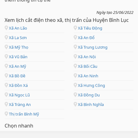
Ngày tạo 25/06/2022
Xem lịch cắt điện theo xã, thị trấn của Huyện Bình Lục
Xã An Lão
Xã Tiêu Động
Xã La Sơn
Xã An Đổ
Xã Mỹ Thọ
Xã Trung Lương
Xã Vũ Bản
Xã An Nội
Xã An Mỹ
Xã Bối Cầu
Xã Bồ Đề
Xã An Ninh
Xã Đồn Xá
Xã Hưng Công
Xã Ngọc Lũ
Xã Đồng Du
Xã Tràng An
Xã Bình Nghĩa
Thị trấn Bình Mỹ
Chọn nhanh