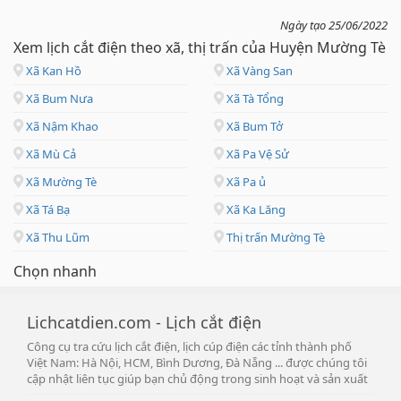
Ngày tạo 25/06/2022
Xem lịch cắt điện theo xã, thị trấn của Huyện Mường Tè
Xã Kan Hồ
Xã Vàng San
Xã Bum Nưa
Xã Tà Tổng
Xã Nậm Khao
Xã Bum Tở
Xã Mù Cả
Xã Pa Vệ Sử
Xã Mường Tè
Xã Pa ủ
Xã Tá Bạ
Xã Ka Lăng
Xã Thu Lũm
Thị trấn Mường Tè
Chọn nhanh
Lichcatdien.com - Lịch cắt điện
Công cụ tra cứu lịch cắt điện, lịch cúp điện các tỉnh thành phố
Việt Nam: Hà Nội, HCM, Bình Dương, Đà Nẵng ... được chúng tôi
cập nhật liên tục giúp bạn chủ động trong sinh hoạt và sản xuất