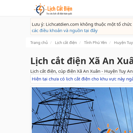
Lưu ý: Lichcatdien.com không thuộc một tổ chức 
các điều khoản và nguồn tại đây
Trang chủ
Lịch cắt điện
Tỉnh Phú Yên
Huyện Tuy
Lịch cắt điện Xã An Xu
Lịch cắt điện, cúp điện Xã An Xuân - Huyện Tuy An
Hiện tại chưa có lịch cắt điện cho khu vực này n