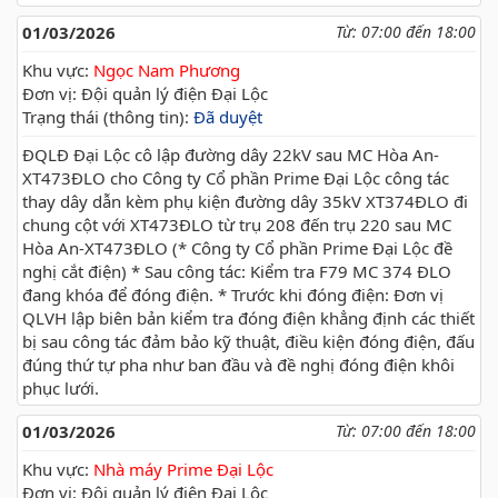
01/03/2026
Từ: 07:00 đến 18:00
Khu vực:
Ngọc Nam Phương
Đơn vị: Đội quản lý điện Đại Lộc
Trạng thái (thông tin):
Đã duyệt
ĐQLĐ Đại Lộc cô lập đường dây 22kV sau MC Hòa An-
XT473ĐLO cho Công ty Cổ phần Prime Đại Lộc công tác
thay dây dẫn kèm phụ kiện đường dây 35kV XT374ĐLO đi
chung cột với XT473ĐLO từ trụ 208 đến trụ 220 sau MC
Hòa An-XT473ĐLO (* Công ty Cổ phần Prime Đại Lộc đề
nghị cắt điện) * Sau công tác: Kiểm tra F79 MC 374 ĐLO
đang khóa để đóng điện. * Trước khi đóng điện: Đơn vị
QLVH lập biên bản kiểm tra đóng điện khẳng định các thiết
bị sau công tác đảm bảo kỹ thuật, điều kiện đóng điện, đấu
đúng thứ tự pha như ban đầu và đề nghị đóng điện khôi
phục lưới.
01/03/2026
Từ: 07:00 đến 18:00
Khu vực:
Nhà máy Prime Đại Lộc
Đơn vị: Đội quản lý điện Đại Lộc