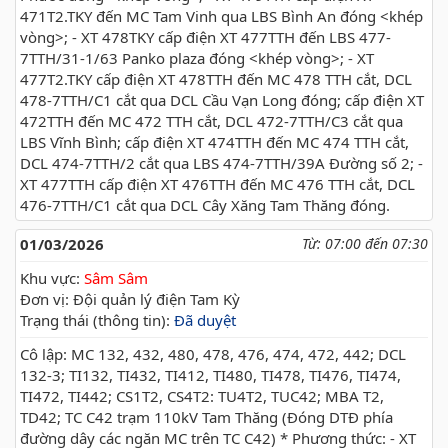
471T2.TKY đến MC Tam Vinh qua LBS Bình An đóng <khép
vòng>; - XT 478TKY cấp điện XT 477TTH đến LBS 477-
7TTH/31-1/63 Panko plaza đóng <khép vòng>; - XT
477T2.TKY cấp điện XT 478TTH đến MC 478 TTH cắt, DCL
478-7TTH/C1 cắt qua DCL Cầu Vạn Long đóng; cấp điện XT
472TTH đến MC 472 TTH cắt, DCL 472-7TTH/C3 cắt qua
LBS Vĩnh Bình; cấp điện XT 474TTH đến MC 474 TTH cắt,
DCL 474-7TTH/2 cắt qua LBS 474-7TTH/39A Đường số 2; -
XT 477TTH cấp điện XT 476TTH đến MC 476 TTH cắt, DCL
476-7TTH/C1 cắt qua DCL Cây Xăng Tam Thăng đóng.
01/03/2026
Từ: 07:00 đến 07:30
Khu vực:
Sâm Sâm
Đơn vị: Đội quản lý điện Tam Kỳ
Trạng thái (thông tin):
Đã duyệt
Cô lập: MC 132, 432, 480, 478, 476, 474, 472, 442; DCL
132-3; TI132, TI432, TI412, TI480, TI478, TI476, TI474,
TI472, TI442; CS1T2, CS4T2: TU4T2, TUC42; MBA T2,
TD42; TC C42 trạm 110kV Tam Thăng (Đóng DTĐ phía
đường dây các ngăn MC trên TC C42) * Phương thức: - XT