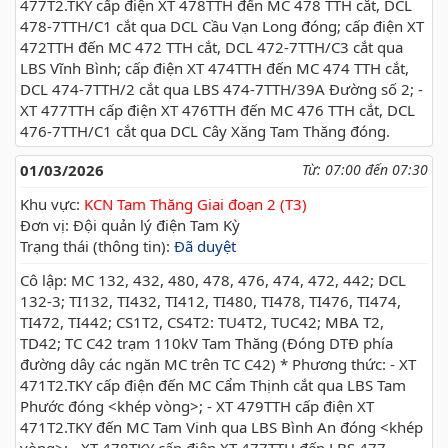
477T2.TKY cấp điện XT 478TTH đến MC 478 TTH cắt, DCL
478-7TTH/C1 cắt qua DCL Cầu Vạn Long đóng; cấp điện XT
472TTH đến MC 472 TTH cắt, DCL 472-7TTH/C3 cắt qua
LBS Vĩnh Bình; cấp điện XT 474TTH đến MC 474 TTH cắt,
DCL 474-7TTH/2 cắt qua LBS 474-7TTH/39A Đường số 2; -
XT 477TTH cấp điện XT 476TTH đến MC 476 TTH cắt, DCL
476-7TTH/C1 cắt qua DCL Cây Xăng Tam Thăng đóng.
01/03/2026
Từ: 07:00 đến 07:30
Khu vực:
KCN Tam Thăng Giai đoạn 2 (T3)
Đơn vị: Đội quản lý điện Tam Kỳ
Trạng thái (thông tin):
Đã duyệt
Cô lập: MC 132, 432, 480, 478, 476, 474, 472, 442; DCL
132-3; TI132, TI432, TI412, TI480, TI478, TI476, TI474,
TI472, TI442; CS1T2, CS4T2: TU4T2, TUC42; MBA T2,
TD42; TC C42 trạm 110kV Tam Thăng (Đóng DTĐ phía
đường dây các ngăn MC trên TC C42) * Phương thức: - XT
471T2.TKY cấp điện đến MC Cẩm Thịnh cắt qua LBS Tam
Phước đóng <khép vòng>; - XT 479TTH cấp điện XT
471T2.TKY đến MC Tam Vinh qua LBS Bình An đóng <khép