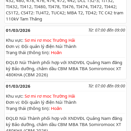
432, 480, 478, 476, 474, 472, 442; DCL 132-3; TI132,
TI432, TI412, TI480, TI478, TI476, TI474, TI472, TI442;
CS1T2, CS4T2: TU4T2, TUC42; MBA T2, TD42; TC C42 trạm
110kV Tam Thăng
01/03/2026
Từ: 07:00 đến 09:00
Khu vực:
Sơ mi rơ moc Trường Hải
Đơn vị: Đội quản lý điện Núi Thành
Trạng thái (thông tin):
Hoãn
ĐQLĐ Núi Thành phối hợp với XNDVĐL Quảng Nam đăng
ký Bảo dưỡng, châm dầu CBM MBA TBA Somiromooc XT
480KHA (CBM 2026)
01/03/2026
Từ: 07:00 đến 09:00
Khu vực:
Sơ mi rơ moc Trường Hải
Đơn vị: Đội quản lý điện Núi Thành
Trạng thái (thông tin):
Hoãn
ĐQLĐ Núi Thành phối hợp với XNDVĐL Quảng Nam đăng
ký Bảo dưỡng, châm dầu CBM MBA TBA Somiromooc XT
480KHA (CBM 2026)