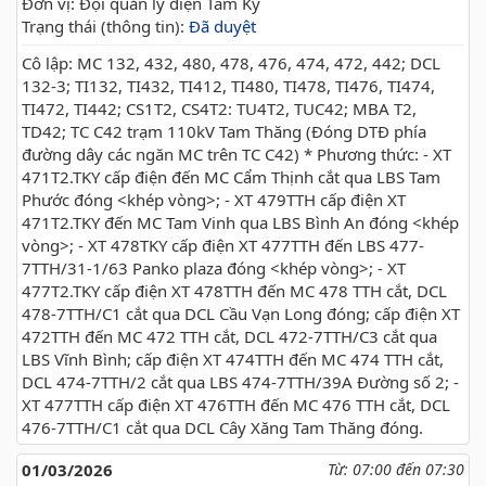
Đơn vị: Đội quản lý điện Tam Kỳ
Trạng thái (thông tin):
Đã duyệt
Cô lập: MC 132, 432, 480, 478, 476, 474, 472, 442; DCL
132-3; TI132, TI432, TI412, TI480, TI478, TI476, TI474,
TI472, TI442; CS1T2, CS4T2: TU4T2, TUC42; MBA T2,
TD42; TC C42 trạm 110kV Tam Thăng (Đóng DTĐ phía
đường dây các ngăn MC trên TC C42) * Phương thức: - XT
471T2.TKY cấp điện đến MC Cẩm Thịnh cắt qua LBS Tam
Phước đóng <khép vòng>; - XT 479TTH cấp điện XT
471T2.TKY đến MC Tam Vinh qua LBS Bình An đóng <khép
vòng>; - XT 478TKY cấp điện XT 477TTH đến LBS 477-
7TTH/31-1/63 Panko plaza đóng <khép vòng>; - XT
477T2.TKY cấp điện XT 478TTH đến MC 478 TTH cắt, DCL
478-7TTH/C1 cắt qua DCL Cầu Vạn Long đóng; cấp điện XT
472TTH đến MC 472 TTH cắt, DCL 472-7TTH/C3 cắt qua
LBS Vĩnh Bình; cấp điện XT 474TTH đến MC 474 TTH cắt,
DCL 474-7TTH/2 cắt qua LBS 474-7TTH/39A Đường số 2; -
XT 477TTH cấp điện XT 476TTH đến MC 476 TTH cắt, DCL
476-7TTH/C1 cắt qua DCL Cây Xăng Tam Thăng đóng.
01/03/2026
Từ: 07:00 đến 07:30