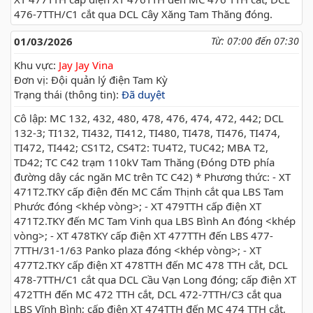
476-7TTH/C1 cắt qua DCL Cây Xăng Tam Thăng đóng.
01/03/2026
Từ: 07:00 đến 07:30
Khu vực:
Jay Jay Vina
Đơn vị: Đội quản lý điện Tam Kỳ
Trạng thái (thông tin):
Đã duyệt
Cô lập: MC 132, 432, 480, 478, 476, 474, 472, 442; DCL
132-3; TI132, TI432, TI412, TI480, TI478, TI476, TI474,
TI472, TI442; CS1T2, CS4T2: TU4T2, TUC42; MBA T2,
TD42; TC C42 trạm 110kV Tam Thăng (Đóng DTĐ phía
đường dây các ngăn MC trên TC C42) * Phương thức: - XT
471T2.TKY cấp điện đến MC Cẩm Thịnh cắt qua LBS Tam
Phước đóng <khép vòng>; - XT 479TTH cấp điện XT
471T2.TKY đến MC Tam Vinh qua LBS Bình An đóng <khép
vòng>; - XT 478TKY cấp điện XT 477TTH đến LBS 477-
7TTH/31-1/63 Panko plaza đóng <khép vòng>; - XT
477T2.TKY cấp điện XT 478TTH đến MC 478 TTH cắt, DCL
478-7TTH/C1 cắt qua DCL Cầu Vạn Long đóng; cấp điện XT
472TTH đến MC 472 TTH cắt, DCL 472-7TTH/C3 cắt qua
LBS Vĩnh Bình; cấp điện XT 474TTH đến MC 474 TTH cắt,