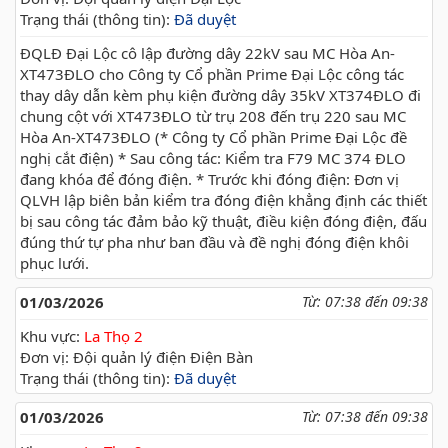
Trạng thái (thông tin):
Đã duyệt
ĐQLĐ Đại Lộc cô lập đường dây 22kV sau MC Hòa An-
XT473ĐLO cho Công ty Cổ phần Prime Đại Lộc công tác
thay dây dẫn kèm phụ kiện đường dây 35kV XT374ĐLO đi
chung cột với XT473ĐLO từ trụ 208 đến trụ 220 sau MC
Hòa An-XT473ĐLO (* Công ty Cổ phần Prime Đại Lộc đề
nghị cắt điện) * Sau công tác: Kiểm tra F79 MC 374 ĐLO
đang khóa để đóng điện. * Trước khi đóng điện: Đơn vị
QLVH lập biên bản kiểm tra đóng điện khẳng định các thiết
bị sau công tác đảm bảo kỹ thuật, điều kiện đóng điện, đấu
đúng thứ tự pha như ban đầu và đề nghị đóng điện khôi
phục lưới.
01/03/2026
Từ: 07:38 đến 09:38
Khu vực:
La Thọ 2
Đơn vị: Đội quản lý điện Điện Bàn
Trạng thái (thông tin):
Đã duyệt
01/03/2026
Từ: 07:38 đến 09:38