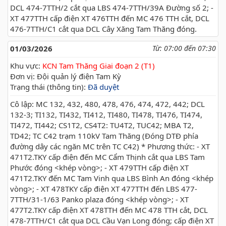
DCL 474-7TTH/2 cắt qua LBS 474-7TTH/39A Đường số 2; -
XT 477TTH cấp điện XT 476TTH đến MC 476 TTH cắt, DCL
476-7TTH/C1 cắt qua DCL Cây Xăng Tam Thăng đóng.
01/03/2026
Từ: 07:00 đến 07:30
Khu vực:
KCN Tam Thăng Giai đoạn 2 (T1)
Đơn vị: Đội quản lý điện Tam Kỳ
Trạng thái (thông tin):
Đã duyệt
Cô lập: MC 132, 432, 480, 478, 476, 474, 472, 442; DCL
132-3; TI132, TI432, TI412, TI480, TI478, TI476, TI474,
TI472, TI442; CS1T2, CS4T2: TU4T2, TUC42; MBA T2,
TD42; TC C42 trạm 110kV Tam Thăng (Đóng DTĐ phía
đường dây các ngăn MC trên TC C42) * Phương thức: - XT
471T2.TKY cấp điện đến MC Cẩm Thịnh cắt qua LBS Tam
Phước đóng <khép vòng>; - XT 479TTH cấp điện XT
471T2.TKY đến MC Tam Vinh qua LBS Bình An đóng <khép
vòng>; - XT 478TKY cấp điện XT 477TTH đến LBS 477-
7TTH/31-1/63 Panko plaza đóng <khép vòng>; - XT
477T2.TKY cấp điện XT 478TTH đến MC 478 TTH cắt, DCL
478-7TTH/C1 cắt qua DCL Cầu Vạn Long đóng; cấp điện XT