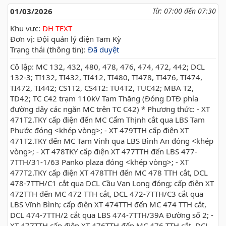
01/03/2026
Từ: 07:00 đến 07:30
Khu vực:
DH TEXT
Đơn vị: Đội quản lý điện Tam Kỳ
Trạng thái (thông tin):
Đã duyệt
Cô lập: MC 132, 432, 480, 478, 476, 474, 472, 442; DCL
132-3; TI132, TI432, TI412, TI480, TI478, TI476, TI474,
TI472, TI442; CS1T2, CS4T2: TU4T2, TUC42; MBA T2,
TD42; TC C42 trạm 110kV Tam Thăng (Đóng DTĐ phía
đường dây các ngăn MC trên TC C42) * Phương thức: - XT
471T2.TKY cấp điện đến MC Cẩm Thịnh cắt qua LBS Tam
Phước đóng <khép vòng>; - XT 479TTH cấp điện XT
471T2.TKY đến MC Tam Vinh qua LBS Bình An đóng <khép
vòng>; - XT 478TKY cấp điện XT 477TTH đến LBS 477-
7TTH/31-1/63 Panko plaza đóng <khép vòng>; - XT
477T2.TKY cấp điện XT 478TTH đến MC 478 TTH cắt, DCL
478-7TTH/C1 cắt qua DCL Cầu Vạn Long đóng; cấp điện XT
472TTH đến MC 472 TTH cắt, DCL 472-7TTH/C3 cắt qua
LBS Vĩnh Bình; cấp điện XT 474TTH đến MC 474 TTH cắt,
DCL 474-7TTH/2 cắt qua LBS 474-7TTH/39A Đường số 2; -
XT 477TTH cấp điện XT 476TTH đến MC 476 TTH cắt, DCL