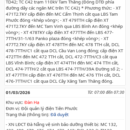
TD42; TC C42 trạm 110kV Tam Thăng (Đóng DTĐ phía
đường dây các ngăn MC trên TC C42) * Phương thức: - XT
471T2.TKY cấp điện đến MC Cẩm Thịnh cắt qua LBS Tam
Phước đóng <khép vòng>; - XT 479TTH cấp điện XT
471T2.TKY đến MC Tam Vinh qua LBS Bình An đóng <khép
vòng>; - XT 478TKY cấp điện XT 477TTH đến LBS 477-
7TTH/31-1/63 Panko plaza đóng <khép vòng>; - XT
477T2.TKY cấp điện XT 478TTH đến MC 478 TTH cắt, DCL
478-7TTH/C1 cắt qua DCL Cầu Vạn Long đóng; cấp điện XT
472TTH đến MC 472 TTH cắt, DCL 472-7TTH/C3 cắt qua
LBS Vĩnh Bình; cấp điện XT 474TTH đến MC 474 TTH cắt,
DCL 474-7TTH/2 cắt qua LBS 474-7TTH/39A Đường số 2; -
XT 477TTH cấp điện XT 476TTH đến MC 476 TTH cắt, DCL
476-7TTH/C1 cắt qua DCL Cây Xăng Tam Thăng đóng.
01/03/2026
Từ: 07:00 đến 07:30
Khu vực:
Đàn Hạ
Đơn vị: Đội quản lý điện Tiên Phước
Trạng thái (thông tin):
Đã duyệt
- XN LĐCT Đà Nẵng vệ sinh bảo dưỡng thiết bị: MC 132,