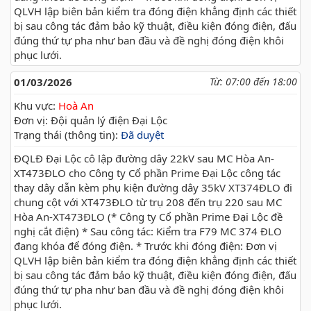
QLVH lập biên bản kiểm tra đóng điện khẳng định các thiết
bị sau công tác đảm bảo kỹ thuật, điều kiện đóng điện, đấu
đúng thứ tự pha như ban đầu và đề nghị đóng điện khôi
phục lưới.
01/03/2026
Từ: 07:00 đến 18:00
Khu vực:
Hoà An
Đơn vị: Đội quản lý điện Đại Lộc
Trạng thái (thông tin):
Đã duyệt
ĐQLĐ Đại Lộc cô lập đường dây 22kV sau MC Hòa An-
XT473ĐLO cho Công ty Cổ phần Prime Đại Lộc công tác
thay dây dẫn kèm phụ kiện đường dây 35kV XT374ĐLO đi
chung cột với XT473ĐLO từ trụ 208 đến trụ 220 sau MC
Hòa An-XT473ĐLO (* Công ty Cổ phần Prime Đại Lộc đề
nghị cắt điện) * Sau công tác: Kiểm tra F79 MC 374 ĐLO
đang khóa để đóng điện. * Trước khi đóng điện: Đơn vị
QLVH lập biên bản kiểm tra đóng điện khẳng định các thiết
bị sau công tác đảm bảo kỹ thuật, điều kiện đóng điện, đấu
đúng thứ tự pha như ban đầu và đề nghị đóng điện khôi
phục lưới.