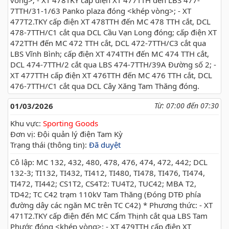
vòng>; - XT 478TKY cấp điện XT 477TTH đến LBS 477-
7TTH/31-1/63 Panko plaza đóng <khép vòng>; - XT
477T2.TKY cấp điện XT 478TTH đến MC 478 TTH cắt, DCL
478-7TTH/C1 cắt qua DCL Cầu Vạn Long đóng; cấp điện XT
472TTH đến MC 472 TTH cắt, DCL 472-7TTH/C3 cắt qua
LBS Vĩnh Bình; cấp điện XT 474TTH đến MC 474 TTH cắt,
DCL 474-7TTH/2 cắt qua LBS 474-7TTH/39A Đường số 2; -
XT 477TTH cấp điện XT 476TTH đến MC 476 TTH cắt, DCL
476-7TTH/C1 cắt qua DCL Cây Xăng Tam Thăng đóng.
01/03/2026
Từ: 07:00 đến 07:30
Khu vực:
Sporting Goods
Đơn vị: Đội quản lý điện Tam Kỳ
Trạng thái (thông tin):
Đã duyệt
Cô lập: MC 132, 432, 480, 478, 476, 474, 472, 442; DCL
132-3; TI132, TI432, TI412, TI480, TI478, TI476, TI474,
TI472, TI442; CS1T2, CS4T2: TU4T2, TUC42; MBA T2,
TD42; TC C42 trạm 110kV Tam Thăng (Đóng DTĐ phía
đường dây các ngăn MC trên TC C42) * Phương thức: - XT
471T2.TKY cấp điện đến MC Cẩm Thịnh cắt qua LBS Tam
Phước đóng <khép vòng>; - XT 479TTH cấp điện XT