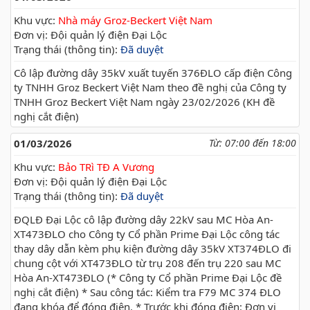
Khu vực:
Nhà máy Groz-Beckert Việt Nam
Đơn vị: Đội quản lý điện Đại Lộc
Trạng thái (thông tin):
Đã duyệt
Cô lập đường dây 35kV xuất tuyến 376ĐLO cấp điện Công
ty TNHH Groz Beckert Việt Nam theo đề nghị của Công ty
TNHH Groz Beckert Việt Nam ngày 23/02/2026 (KH đề
nghị cắt điện)
01/03/2026
Từ: 07:00 đến 18:00
Khu vực:
Bảo TRì TĐ A Vương
Đơn vị: Đội quản lý điện Đại Lộc
Trạng thái (thông tin):
Đã duyệt
ĐQLĐ Đại Lộc cô lập đường dây 22kV sau MC Hòa An-
XT473ĐLO cho Công ty Cổ phần Prime Đại Lộc công tác
thay dây dẫn kèm phụ kiện đường dây 35kV XT374ĐLO đi
chung cột với XT473ĐLO từ trụ 208 đến trụ 220 sau MC
Hòa An-XT473ĐLO (* Công ty Cổ phần Prime Đại Lộc đề
nghị cắt điện) * Sau công tác: Kiểm tra F79 MC 374 ĐLO
đang khóa để đóng điện. * Trước khi đóng điện: Đơn vị