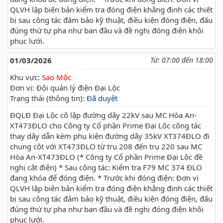
QLVH lập biên bản kiểm tra đóng điện khẳng định các thiết
bị sau công tác đảm bảo kỹ thuật, điều kiện đóng điện, đấu
đúng thứ tự pha như ban đầu và đề nghị đóng điện khôi
phục lưới.
01/03/2026
Từ: 07:00 đến 18:00
Khu vực:
Sao Mộc
Đơn vị: Đội quản lý điện Đại Lộc
Trạng thái (thông tin):
Đã duyệt
ĐQLĐ Đại Lộc cô lập đường dây 22kV sau MC Hòa An-
XT473ĐLO cho Công ty Cổ phần Prime Đại Lộc công tác
thay dây dẫn kèm phụ kiện đường dây 35kV XT374ĐLO đi
chung cột với XT473ĐLO từ trụ 208 đến trụ 220 sau MC
Hòa An-XT473ĐLO (* Công ty Cổ phần Prime Đại Lộc đề
nghị cắt điện) * Sau công tác: Kiểm tra F79 MC 374 ĐLO
đang khóa để đóng điện. * Trước khi đóng điện: Đơn vị
QLVH lập biên bản kiểm tra đóng điện khẳng định các thiết
bị sau công tác đảm bảo kỹ thuật, điều kiện đóng điện, đấu
đúng thứ tự pha như ban đầu và đề nghị đóng điện khôi
phục lưới.