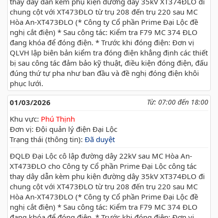
thay dây dẫn kèm phụ kiện đường dây 35kV XT374ĐLO đi
chung cột với XT473ĐLO từ trụ 208 đến trụ 220 sau MC
Hòa An-XT473ĐLO (* Công ty Cổ phần Prime Đại Lộc đề
nghị cắt điện) * Sau công tác: Kiểm tra F79 MC 374 ĐLO
đang khóa để đóng điện. * Trước khi đóng điện: Đơn vị
QLVH lập biên bản kiểm tra đóng điện khẳng định các thiết
bị sau công tác đảm bảo kỹ thuật, điều kiện đóng điện, đấu
đúng thứ tự pha như ban đầu và đề nghị đóng điện khôi
phục lưới.
01/03/2026
Từ: 07:00 đến 18:00
Khu vực:
Phú Thịnh
Đơn vị: Đội quản lý điện Đại Lộc
Trạng thái (thông tin):
Đã duyệt
ĐQLĐ Đại Lộc cô lập đường dây 22kV sau MC Hòa An-
XT473ĐLO cho Công ty Cổ phần Prime Đại Lộc công tác
thay dây dẫn kèm phụ kiện đường dây 35kV XT374ĐLO đi
chung cột với XT473ĐLO từ trụ 208 đến trụ 220 sau MC
Hòa An-XT473ĐLO (* Công ty Cổ phần Prime Đại Lộc đề
nghị cắt điện) * Sau công tác: Kiểm tra F79 MC 374 ĐLO
đang khóa để đóng điện. * Trước khi đóng điện: Đơn vị