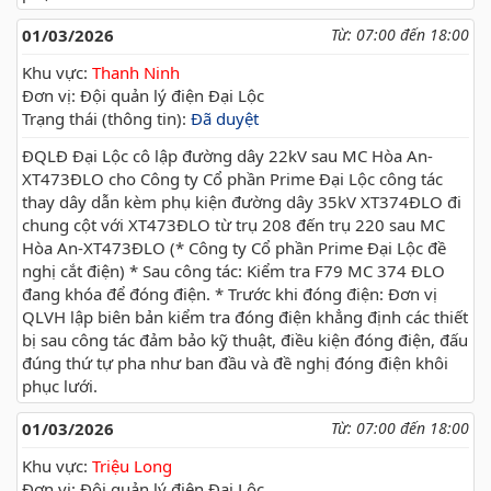
01/03/2026
Từ: 07:00 đến 18:00
Khu vực:
Thanh Ninh
Đơn vị: Đội quản lý điện Đại Lộc
Trạng thái (thông tin):
Đã duyệt
ĐQLĐ Đại Lộc cô lập đường dây 22kV sau MC Hòa An-
XT473ĐLO cho Công ty Cổ phần Prime Đại Lộc công tác
thay dây dẫn kèm phụ kiện đường dây 35kV XT374ĐLO đi
chung cột với XT473ĐLO từ trụ 208 đến trụ 220 sau MC
Hòa An-XT473ĐLO (* Công ty Cổ phần Prime Đại Lộc đề
nghị cắt điện) * Sau công tác: Kiểm tra F79 MC 374 ĐLO
đang khóa để đóng điện. * Trước khi đóng điện: Đơn vị
QLVH lập biên bản kiểm tra đóng điện khẳng định các thiết
bị sau công tác đảm bảo kỹ thuật, điều kiện đóng điện, đấu
đúng thứ tự pha như ban đầu và đề nghị đóng điện khôi
phục lưới.
01/03/2026
Từ: 07:00 đến 18:00
Khu vực:
Triệu Long
Đơn vị: Đội quản lý điện Đại Lộc