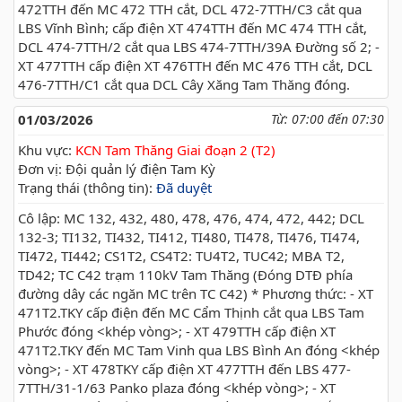
472TTH đến MC 472 TTH cắt, DCL 472-7TTH/C3 cắt qua
LBS Vĩnh Bình; cấp điện XT 474TTH đến MC 474 TTH cắt,
DCL 474-7TTH/2 cắt qua LBS 474-7TTH/39A Đường số 2; -
XT 477TTH cấp điện XT 476TTH đến MC 476 TTH cắt, DCL
476-7TTH/C1 cắt qua DCL Cây Xăng Tam Thăng đóng.
01/03/2026
Từ: 07:00 đến 07:30
Khu vực:
KCN Tam Thăng Giai đoạn 2 (T2)
Đơn vị: Đội quản lý điện Tam Kỳ
Trạng thái (thông tin):
Đã duyệt
Cô lập: MC 132, 432, 480, 478, 476, 474, 472, 442; DCL
132-3; TI132, TI432, TI412, TI480, TI478, TI476, TI474,
TI472, TI442; CS1T2, CS4T2: TU4T2, TUC42; MBA T2,
TD42; TC C42 trạm 110kV Tam Thăng (Đóng DTĐ phía
đường dây các ngăn MC trên TC C42) * Phương thức: - XT
471T2.TKY cấp điện đến MC Cẩm Thịnh cắt qua LBS Tam
Phước đóng <khép vòng>; - XT 479TTH cấp điện XT
471T2.TKY đến MC Tam Vinh qua LBS Bình An đóng <khép
vòng>; - XT 478TKY cấp điện XT 477TTH đến LBS 477-
7TTH/31-1/63 Panko plaza đóng <khép vòng>; - XT