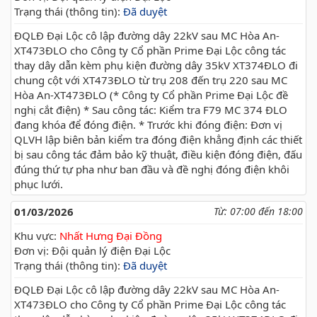
Trạng thái (thông tin):
Đã duyệt
ĐQLĐ Đại Lộc cô lập đường dây 22kV sau MC Hòa An-
XT473ĐLO cho Công ty Cổ phần Prime Đại Lộc công tác
thay dây dẫn kèm phụ kiện đường dây 35kV XT374ĐLO đi
chung cột với XT473ĐLO từ trụ 208 đến trụ 220 sau MC
Hòa An-XT473ĐLO (* Công ty Cổ phần Prime Đại Lộc đề
nghị cắt điện) * Sau công tác: Kiểm tra F79 MC 374 ĐLO
đang khóa để đóng điện. * Trước khi đóng điện: Đơn vị
QLVH lập biên bản kiểm tra đóng điện khẳng định các thiết
bị sau công tác đảm bảo kỹ thuật, điều kiện đóng điện, đấu
đúng thứ tự pha như ban đầu và đề nghị đóng điện khôi
phục lưới.
01/03/2026
Từ: 07:00 đến 18:00
Khu vực:
Nhất Hưng Đại Đồng
Đơn vị: Đội quản lý điện Đại Lộc
Trạng thái (thông tin):
Đã duyệt
ĐQLĐ Đại Lộc cô lập đường dây 22kV sau MC Hòa An-
XT473ĐLO cho Công ty Cổ phần Prime Đại Lộc công tác