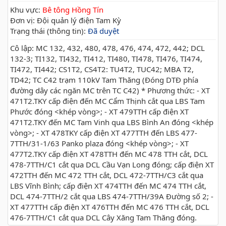
Khu vực:
Bê tông Hồng Tín
Đơn vị: Đội quản lý điện Tam Kỳ
Trạng thái (thông tin):
Đã duyệt
Cô lập: MC 132, 432, 480, 478, 476, 474, 472, 442; DCL
132-3; TI132, TI432, TI412, TI480, TI478, TI476, TI474,
TI472, TI442; CS1T2, CS4T2: TU4T2, TUC42; MBA T2,
TD42; TC C42 trạm 110kV Tam Thăng (Đóng DTĐ phía
đường dây các ngăn MC trên TC C42) * Phương thức: - XT
471T2.TKY cấp điện đến MC Cẩm Thịnh cắt qua LBS Tam
Phước đóng <khép vòng>; - XT 479TTH cấp điện XT
471T2.TKY đến MC Tam Vinh qua LBS Bình An đóng <khép
vòng>; - XT 478TKY cấp điện XT 477TTH đến LBS 477-
7TTH/31-1/63 Panko plaza đóng <khép vòng>; - XT
477T2.TKY cấp điện XT 478TTH đến MC 478 TTH cắt, DCL
478-7TTH/C1 cắt qua DCL Cầu Vạn Long đóng; cấp điện XT
472TTH đến MC 472 TTH cắt, DCL 472-7TTH/C3 cắt qua
LBS Vĩnh Bình; cấp điện XT 474TTH đến MC 474 TTH cắt,
DCL 474-7TTH/2 cắt qua LBS 474-7TTH/39A Đường số 2; -
XT 477TTH cấp điện XT 476TTH đến MC 476 TTH cắt, DCL
476-7TTH/C1 cắt qua DCL Cây Xăng Tam Thăng đóng.