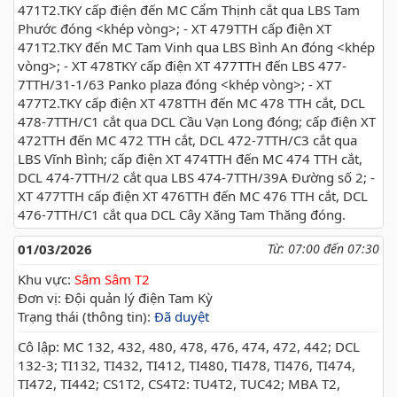
471T2.TKY cấp điện đến MC Cẩm Thịnh cắt qua LBS Tam
Phước đóng <khép vòng>; - XT 479TTH cấp điện XT
471T2.TKY đến MC Tam Vinh qua LBS Bình An đóng <khép
vòng>; - XT 478TKY cấp điện XT 477TTH đến LBS 477-
7TTH/31-1/63 Panko plaza đóng <khép vòng>; - XT
477T2.TKY cấp điện XT 478TTH đến MC 478 TTH cắt, DCL
478-7TTH/C1 cắt qua DCL Cầu Vạn Long đóng; cấp điện XT
472TTH đến MC 472 TTH cắt, DCL 472-7TTH/C3 cắt qua
LBS Vĩnh Bình; cấp điện XT 474TTH đến MC 474 TTH cắt,
DCL 474-7TTH/2 cắt qua LBS 474-7TTH/39A Đường số 2; -
XT 477TTH cấp điện XT 476TTH đến MC 476 TTH cắt, DCL
476-7TTH/C1 cắt qua DCL Cây Xăng Tam Thăng đóng.
01/03/2026
Từ: 07:00 đến 07:30
Khu vực:
Sâm Sâm T2
Đơn vị: Đội quản lý điện Tam Kỳ
Trạng thái (thông tin):
Đã duyệt
Cô lập: MC 132, 432, 480, 478, 476, 474, 472, 442; DCL
132-3; TI132, TI432, TI412, TI480, TI478, TI476, TI474,
TI472, TI442; CS1T2, CS4T2: TU4T2, TUC42; MBA T2,