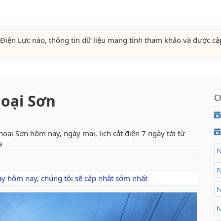
Điện Lực nào, thông tin dữ liệu mang tính tham khảo và được cậ
hoại Sơn
C
hoại Sơn hôm nay, ngày mai, lịch cắt điện 7 ngày tới từ
a
N
N
gày hôm nay, chúng tôi sẽ cập nhật sớm nhất
N
N