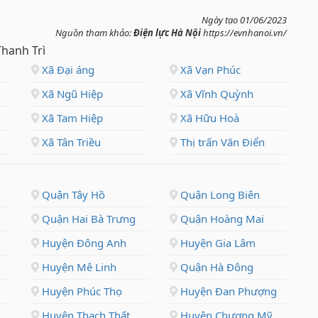
Ngày tạo 01/06/2023
Nguồn tham khảo:
Điện lực Hà Nội
https://evnhanoi.vn/
Thanh Trì
Xã Đại áng
Xã Vạn Phúc
Xã Ngũ Hiệp
Xã Vĩnh Quỳnh
Xã Tam Hiệp
Xã Hữu Hoà
Xã Tân Triều
Thị trấn Văn Điển
Quận Tây Hồ
Quận Long Biên
Quận Hai Bà Trưng
Quận Hoàng Mai
Huyện Đông Anh
Huyện Gia Lâm
Huyện Mê Linh
Quận Hà Đông
Huyện Phúc Thọ
Huyện Đan Phượng
Huyện Thạch Thất
Huyện Chương Mỹ