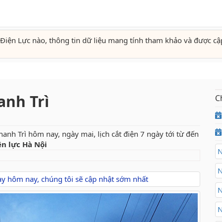
Điện Lực nào, thông tin dữ liệu mang tính tham khảo và được cậ
anh Trì
C
anh Trì hôm nay, ngày mai, lịch cắt điện 7 ngày tới từ đến
ện lực Hà Nội
N
N
gày hôm nay, chúng tôi sẽ cập nhật sớm nhất
N
N