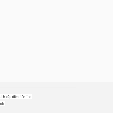
Lịch cúp điện Bến Tre
inh