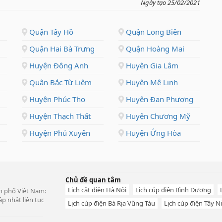
Ngày tạo 25/02/2021
Quận Tây Hồ
Quận Long Biên
Quận Hai Bà Trưng
Quận Hoàng Mai
Huyện Đông Anh
Huyện Gia Lâm
Quận Bắc Từ Liêm
Huyện Mê Linh
Huyện Phúc Thọ
Huyện Đan Phượng
Huyện Thạch Thất
Huyện Chương Mỹ
Huyện Phú Xuyên
Huyện Ứng Hòa
Chủ đề quan tâm
Lịch cắt điện Hà Nội
Lịch cúp điện Bình Dương
ành phố Việt Nam:
p nhật liên tục
Lịch cúp điện Bà Rịa Vũng Tàu
Lịch cúp điện Tây N