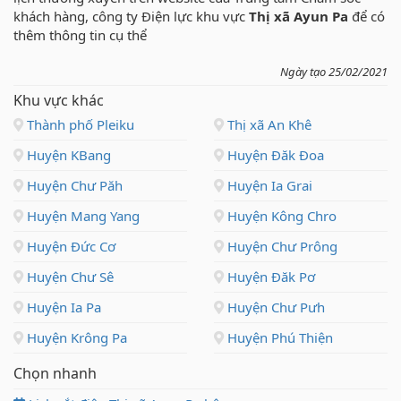
khách hàng, công ty Điện lực khu vực
Thị xã Ayun Pa
để có
thêm thông tin cụ thể
Ngày tạo 25/02/2021
Khu vực khác
Thành phố Pleiku
Thị xã An Khê
Huyện KBang
Huyện Đăk Đoa
Huyện Chư Păh
Huyện Ia Grai
Huyện Mang Yang
Huyện Kông Chro
Huyện Đức Cơ
Huyện Chư Prông
Huyện Chư Sê
Huyện Đăk Pơ
Huyện Ia Pa
Huyện Chư Pưh
Huyện Krông Pa
Huyện Phú Thiện
Chọn nhanh