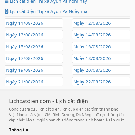
Lịch cắt điện Thị xã Ayun Pa hôm nay
Lịch cắt điện Thị xã Ayun Pa Ngày mai
Ngày 11/08/2026
Ngày 12/08/2026
Ngày 13/08/2026
Ngày 14/08/2026
Ngày 15/08/2026
Ngày 16/08/2026
Ngày 17/08/2026
Ngày 18/08/2026
Ngày 19/08/2026
Ngày 20/08/2026
Ngày 21/08/2026
Ngày 22/08/2026
Lichcatdien.com - Lịch cắt điện
Công cụ tra cứu lịch cắt điện, lịch cúp điện các tỉnh thành phố
Việt Nam: Hà Nội, HCM, Bình Dương, Đà Nẵng ... được chúng tôi
cập nhật liên tục giúp bạn chủ động trong sinh hoạt và sản xuất
Thông tin