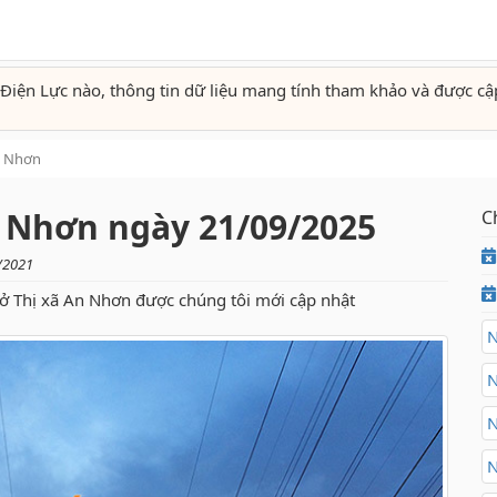
Điện Lực nào, thông tin dữ liệu mang tính tham khảo và được cậ
n Nhơn
n Nhơn ngày 21/09/2025
C
2/2021
 ở Thị xã An Nhơn được chúng tôi mới cập nhật
N
N
N
N