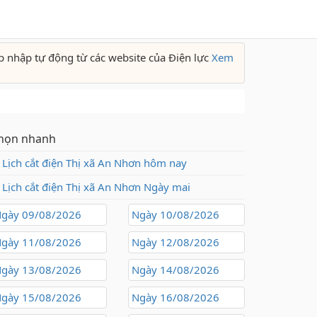
p nhập tự động từ các website của Điện lực
Xem
họn nhanh
Lịch cắt điện Thị xã An Nhơn hôm nay
Lịch cắt điện Thị xã An Nhơn Ngày mai
gày 09/08/2026
Ngày 10/08/2026
gày 11/08/2026
Ngày 12/08/2026
gày 13/08/2026
Ngày 14/08/2026
gày 15/08/2026
Ngày 16/08/2026