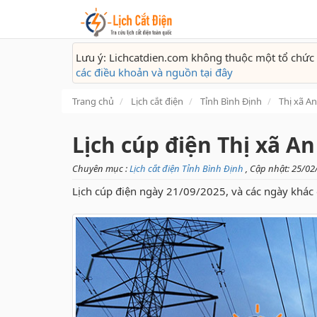
Lưu ý: Lichcatdien.com không thuộc một tổ chức 
các điều khoản và nguồn tại đây
Trang chủ
Lịch cắt điện
Tỉnh Bình Định
Thị xã A
Lịch cúp điện Thị xã A
Chuyên mục :
Lịch cắt điện Tỉnh Bình Định
, Cập nhật: 25/0
Lịch cúp điện ngày 21/09/2025, và các ngày khác