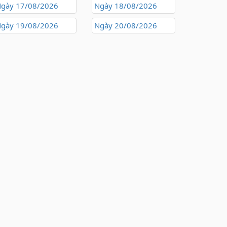
gày 17/08/2026
Ngày 18/08/2026
gày 19/08/2026
Ngày 20/08/2026