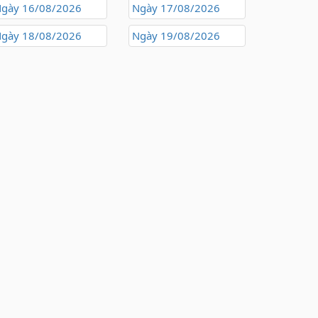
gày 16/08/2026
Ngày 17/08/2026
gày 18/08/2026
Ngày 19/08/2026