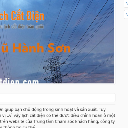
N
N
n giúp bạn chủ động trong sinh hoạt và sản xuất. Tuy
n vị ..vì vậy lịch cắt điện có thể được điều chỉnh hoãn ở một
n trên website của Trung tâm Chăm sóc khách hàng, công ty
m thông tin cụ thể