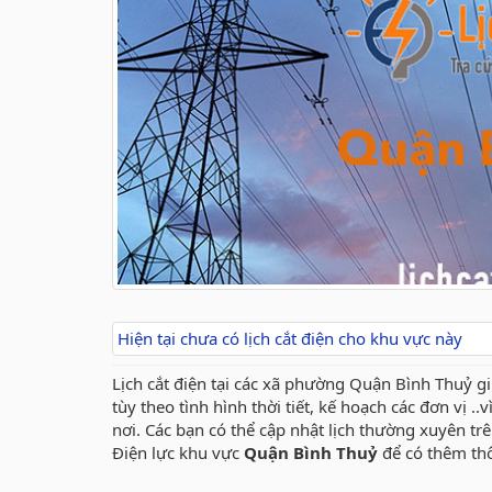
Hiện tại chưa có lịch cắt điện cho khu vực này
Lịch cắt điện tại các xã phường Quận Bình Thuỷ g
tùy theo tình hình thời tiết, kế hoạch các đơn vị .
nơi. Các bạn có thể cập nhật lịch thường xuyên t
Điện lực khu vực
Quận Bình Thuỷ
để có thêm thô