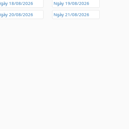
gày 18/08/2026
Ngày 19/08/2026
gày 20/08/2026
Ngày 21/08/2026