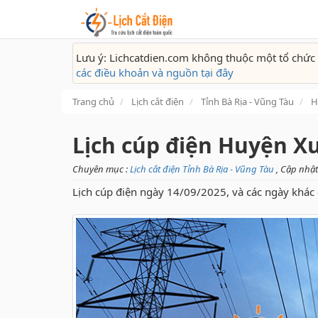
Lưu ý: Lichcatdien.com không thuộc một tổ chức 
các điều khoản và nguồn tại đây
Trang chủ
Lịch cắt điện
Tỉnh Bà Rịa - Vũng Tàu
H
Lịch cúp điện Huyện X
Chuyên mục :
Lịch cắt điện Tỉnh Bà Rịa - Vũng Tàu
, Cập nhật
Lịch cúp điện ngày 14/09/2025, và các ngày khá