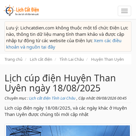
Lịch
cắt
điện
Lưu ý: Lichcatdien.com không thuộc một tổ chức Điện Lực
nào, thông tin dữ liệu mang tính tham khảo và được cập
nhập tự động từ các website của Điện lực
Xem các điều
khoản và nguồn tại đây
Trang chủ
Lịch cắt điện
Tỉnh Lai Châu
Huyện Than Uyên
Lịch cúp điện Huyện Than
Uyên ngày 18/08/2025
Chuyên mục :
Lịch cắt điện Tỉnh Lai Châu
, Cập nhật: 09/08/2026 00:45
Lịch cúp điện ngày 18/08/2025, và các ngày khác ở Huyện
Than Uyên được chúng tôi mới cập nhật