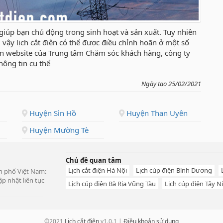
giúp bạn chủ động trong sinh hoạt và sản xuất. Tuy nhiên
.vì vậy lịch cắt điện có thể được điều chỉnh hoãn ở một số
rên website của Trung tâm Chăm sóc khách hàng, công ty
hông tin cụ thể
Ngày tạo 25/02/2021
Huyện Sìn Hồ
Huyện Than Uyên
Huyện Mường Tè
Chủ đề quan tâm
Lịch cắt điện Hà Nội
Lịch cúp điện Bình Dương
ành phố Việt Nam:
p nhật liên tục
Lịch cúp điện Bà Rịa Vũng Tàu
Lịch cúp điện Tây N
©2021
Lịch cắt điện
v1.0.1 |
Điều khoản sử dụng