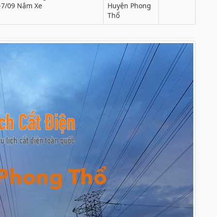
-7/09 Nậm Xe
Huyện Phong
Thổ