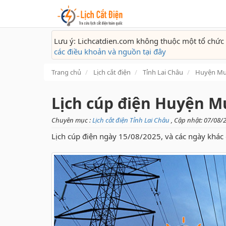
Lưu ý: Lichcatdien.com không thuộc một tổ chức 
các điều khoản và nguồn tại đây
Trang chủ
Lịch cắt điện
Tỉnh Lai Châu
Huyện Mư
Lịch cúp điện Huyện M
Chuyên mục :
Lịch cắt điện Tỉnh Lai Châu
, Cập nhật: 07/08/
Lịch cúp điện ngày 15/08/2025, và các ngày khá