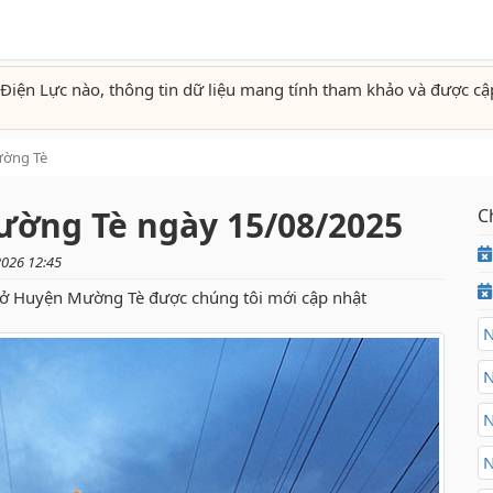
Điện Lực nào, thông tin dữ liệu mang tính tham khảo và được cậ
ờng Tè
ường Tè ngày 15/08/2025
C
2026 12:45
c ở Huyện Mường Tè được chúng tôi mới cập nhật
N
N
N
N