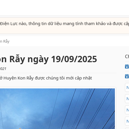
Điện Lực nào, thông tin dữ liệu mang tính tham khảo và được cậ
n Rẫy
on Rẫy ngày 19/09/2025
C
2021
 ở Huyện Kon Rẫy được chúng tôi mới cập nhật
N
N
N
N