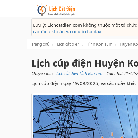
Lưu ý: Lichcatdien.com không thuộc một tổ chức 
các điều khoản và nguồn tại đây
Trang chủ
Lịch cắt điện
Tỉnh Kon Tum
Huyện Ko
Lịch cúp điện Huyện K
Chuyên mục :
Lịch cắt điện Tỉnh Kon Tum
, Cập nhật: 25/02/
Lịch cúp điện ngày 19/09/2025, và các ngày khác